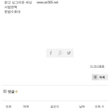
맑고 싱그러운 세상 www.air365.net
사법변혁
헌법수호대
이 게시물을
목록
댓글
0
번호
제목
글쓴이
날짜
조회 수