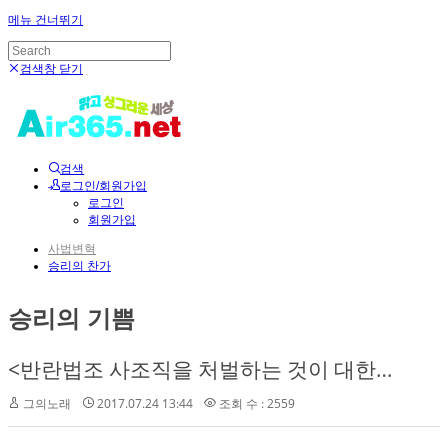
메뉴 건너뛰기
검색창 닫기
검색
로그인/회원가입
로그인
회원가입
사법변혁
승리의 찬가
승리의 기쁨
<반란법조 사조직을 처벌하는 것이 대한민국이 살고, 문재인 정부가 책임을 다하는 유일한 길이다! >
그의노래
2017.07.24 13:44
조회 수 : 2559