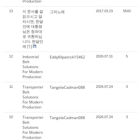
Production
이 문서를 잘
13
그의노래
2017.03.23
5543
읽으시고 알
리시면, 한달
안에 대통령
님은 청와대
로 귀환하십
니다. 한달안
에
[1]
Industrial
12
EddyKilpatrick15462
2026.07.31
5
Belt
Solutions
For Modern
Production
Transporter
11
TangelaCadman088
2026.07.24
3
Belt
Solutions
For Modern
Production
Transporter
10
TangelaCadman088
2026.07.24
3
Belt
Solutions
For Modern
Production