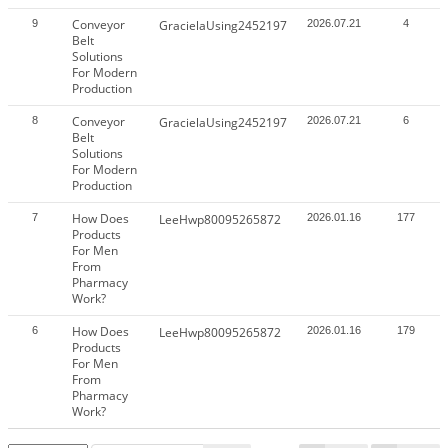
Conveyor
9
GracielaUsing2452197
2026.07.21
4
Belt
Solutions
For Modern
Production
Conveyor
8
GracielaUsing2452197
2026.07.21
6
Belt
Solutions
For Modern
Production
How Does
7
LeeHwp80095265872
2026.01.16
177
Products
For Men
From
Pharmacy
Work?
How Does
6
LeeHwp80095265872
2026.01.16
179
Products
For Men
From
Pharmacy
Work?