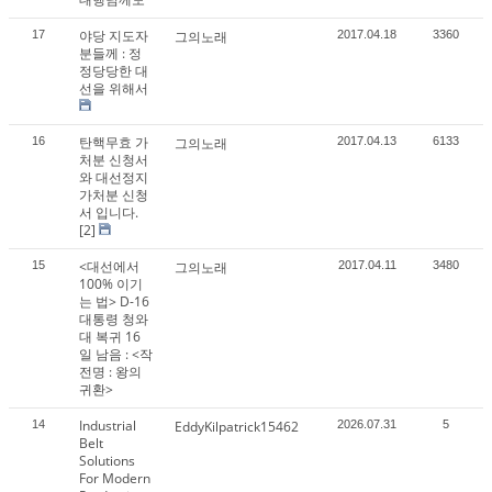
야당 지도자
17
그의노래
2017.04.18
3360
분들께 : 정
정당당한 대
선을 위해서
탄핵무효 가
16
그의노래
2017.04.13
6133
처분 신청서
와 대선정지
가처분 신청
서 입니다.
[2]
<대선에서
15
그의노래
2017.04.11
3480
100% 이기
는 법> D-16
대통령 청와
대 복귀 16
일 남음 : <작
전명 : 왕의
귀환>
Industrial
14
EddyKilpatrick15462
2026.07.31
5
Belt
Solutions
For Modern