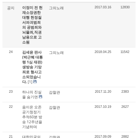
이정미 전 헌
공지
그의노래
2017.03.16
12830
재소장권한
대행 헌정질
서파괴범죄
의 공범죄와
뇌물죄,직권
남용으로 고
소됨
김세윤 판사
24
그의노래
2018.04.25
11542
(박근혜 대통
령 1심 재판)
생방송 기망
죄로 형사고
소되었습니
다.
[1]
하나의 진실
23
감찰관
2017.11.20
2383
을 숨기면
음이온 오존
22
감찰관
2017.10.19
2627
공기청정기
추적60분 방
송 12주년을
기념하며
대한민국의
21
감찰관
2017.09.09
2882