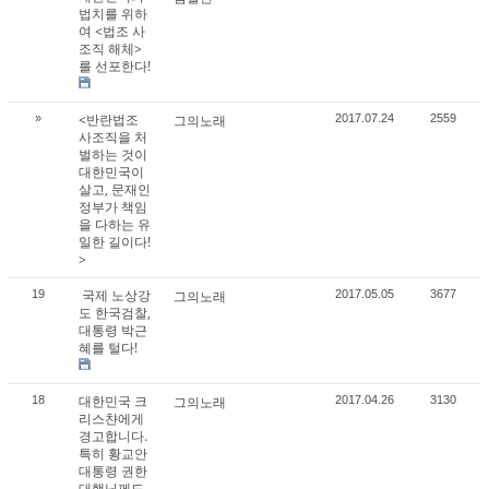
법치를 위하
여 <법조 사
조직 해체>
를 선포한다!
<반란법조
»
그의노래
2017.07.24
2559
사조직을 처
벌하는 것이
대한민국이
살고, 문재인
정부가 책임
을 다하는 유
일한 길이다!
>
국제 노상강
19
그의노래
2017.05.05
3677
도 한국검찰,
대통령 박근
혜를 털다!
대한민국 크
18
그의노래
2017.04.26
3130
리스챤에게
경고합니다.
특히 황교안
대통령 권한
대행님께도